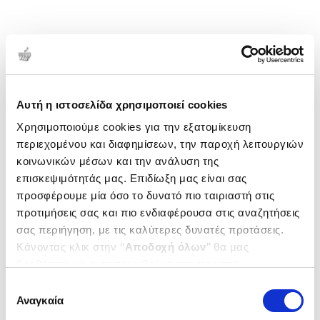
Αυτή η ιστοσελίδα χρησιμοποιεί cookies
Χρησιμοποιούμε cookies για την εξατομίκευση
περιεχομένου και διαφημίσεων, την παροχή λειτουργιών
κοινωνικών μέσων και την ανάλυση της
επισκεψιμότητάς μας. Επιδίωξη μας είναι σας
προσφέρουμε μία όσο το δυνατό πιο ταιριαστή στις
προτιμήσεις σας και πιο ενδιαφέρουσα στις αναζητήσεις
σας περιήγηση, με τις καλύτερες δυνατές προτάσεις.
Κάνοντας κλικ στην ‘’
Αποδοχή όλων
’’ θα μας
βοηθήσετε να ανταποκριθούμε στα παραπάνω.
Μπορείτε επίσης να επεξεργαστείτε ποια cookies σας
Επιλογή
ενδιαφέρουν και να επιλέξετε από τα παρακάτω με την
Αναγκαία
συγκατάθεσης
‘’
Αποδοχή επιλογών
΄΄και να ενημερωθείτε σχετικά με