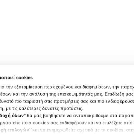
μοποιεί cookies
ια την εξατομίκευση περιεχομένου και διαφημίσεων, την παρο
έσων και την ανάλυση της επισκεψιμότητάς μας. Επιδίωξη μας 
υνατό πιο ταιριαστή στις προτιμήσεις σας και πιο ενδιαφέρουσα
η, με τις καλύτερες δυνατές προτάσεις.
δοχή όλων
’’ θα μας βοηθήσετε να ανταποκριθούμε στα παρα
ργαστείτε ποια cookies σας ενδιαφέρουν και να επιλέξετε από
χή επιλογών
΄΄και να ενημερωθείτε σχετικά με τα cookies στ