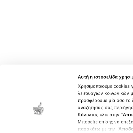
Αυτή η ιστοσελίδα χρησι
Χρησιμοποιούμε cookies γ
λειτουργιών κοινωνικών μ
προσφέρουμε μία όσο το δ
αναζητήσεις σας περιήγησ
Κάνοντας κλικ στην ‘’
Απο
Μπορείτε επίσης να επεξε
παρακάτω με την ‘’
Αποδο