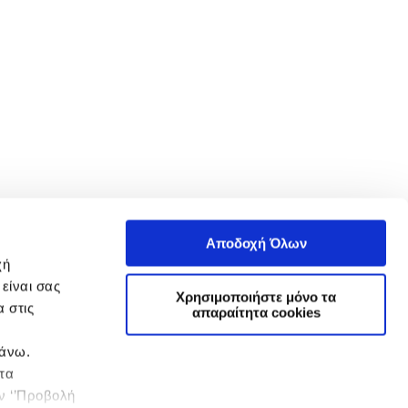
Αποδοχή Όλων
χή
είναι σας
Χρησιμοποιήστε μόνο τα
 στις
απαραίτητα cookies
πάνω.
 τα
ην ‘’Προβολή