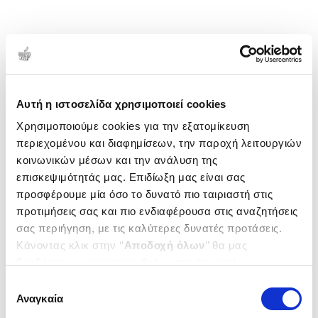
Αυτή η ιστοσελίδα χρησιμοποιεί cookies
Χρησιμοποιούμε cookies για την εξατομίκευση
περιεχομένου και διαφημίσεων, την παροχή λειτουργιών
κοινωνικών μέσων και την ανάλυση της
επισκεψιμότητάς μας. Επιδίωξη μας είναι σας
προσφέρουμε μία όσο το δυνατό πιο ταιριαστή στις
προτιμήσεις σας και πιο ενδιαφέρουσα στις αναζητήσεις
σας περιήγηση, με τις καλύτερες δυνατές προτάσεις.
Κάνοντας κλικ στην ‘’
Αποδοχή όλων
’’ θα μας
βοηθήσετε να ανταποκριθούμε στα παραπάνω.
Μπορείτε επίσης να επεξεργαστείτε ποια cookies σας
Επιλογή
ενδιαφέρουν και να επιλέξετε από τα παρακάτω με την
Αναγκαία
συγκατάθεσης
‘’
Αποδοχή επιλογών
΄΄και να ενημερωθείτε σχετικά με