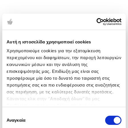
Αυτή η ιστοσελίδα χρησιμοποιεί cookies
Χρησιμοποιούμε cookies για την εξατομίκευση
περιεχομένου και διαφημίσεων, την παροχή λειτουργιών
κοινωνικών μέσων και την ανάλυση της
επισκεψιμότητάς μας. Επιδίωξη μας είναι σας
προσφέρουμε μία όσο το δυνατό πιο ταιριαστή στις
προτιμήσεις σας και πιο ενδιαφέρουσα στις αναζητήσεις
σας περιήγηση, με τις καλύτερες δυνατές προτάσεις.
Κάνοντας κλικ στην ‘’
Αποδοχή όλων
’’ θα μας
βοηθήσετε να ανταποκριθούμε στα παραπάνω.
Μπορείτε επίσης να επεξεργαστείτε ποια cookies σας
Επιλογή
ενδιαφέρουν και να επιλέξετε από τα παρακάτω με την
Αναγκαία
συγκατάθεσης
‘’
Αποδοχή επιλογών
΄΄και να ενημερωθείτε σχετικά με