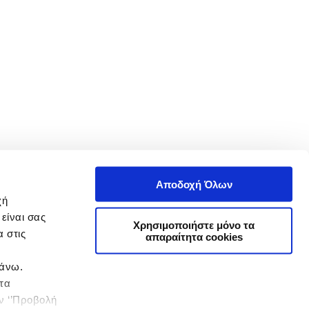
Αποδοχή Όλων
χή
είναι σας
Χρησιμοποιήστε μόνο τα
 στις
απαραίτητα cookies
πάνω.
 τα
ην ‘’Προβολή