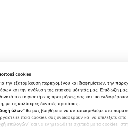
μοποιεί cookies
ια την εξατομίκευση περιεχομένου και διαφημίσεων, την παρο
έσων και την ανάλυση της επισκεψιμότητάς μας. Επιδίωξη μας 
υνατό πιο ταιριαστή στις προτιμήσεις σας και πιο ενδιαφέρουσα
η, με τις καλύτερες δυνατές προτάσεις.
δοχή όλων
’’ θα μας βοηθήσετε να ανταποκριθούμε στα παρα
ργαστείτε ποια cookies σας ενδιαφέρουν και να επιλέξετε από
χή επιλογών
΄΄και να ενημερωθείτε σχετικά με τα cookies στ