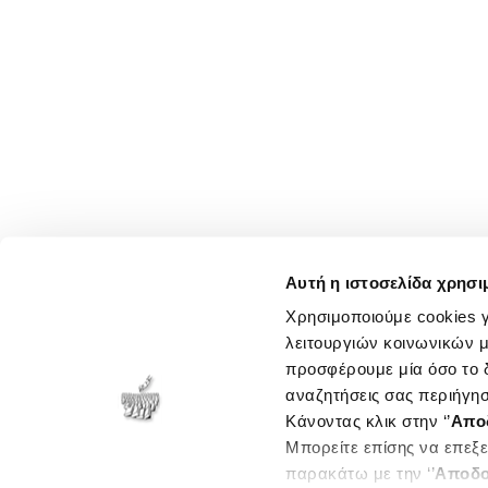
Αυτή η ιστοσελίδα χρησι
Χρησιμοποιούμε cookies γ
λειτουργιών κοινωνικών μ
προσφέρουμε μία όσο το δ
αναζητήσεις σας περιήγησ
Κάνοντας κλικ στην ‘’
Απο
Μπορείτε επίσης να επεξε
παρακάτω με την ‘’
Αποδο