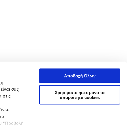
Αποδοχή Όλων
χή
είναι σας
Χρησιμοποιήστε μόνο τα
 στις
απαραίτητα cookies
πάνω.
 τα
ην ‘’Προβολή