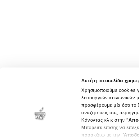
Αυτή η ιστοσελίδα χρησι
Χρησιμοποιούμε cookies γ
λειτουργιών κοινωνικών μ
προσφέρουμε μία όσο το δ
αναζητήσεις σας περιήγησ
Κάνοντας κλικ στην ‘’
Απο
Μπορείτε επίσης να επεξε
παρακάτω με την ‘’
Αποδο