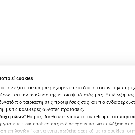
μοποιεί cookies
ια την εξατομίκευση περιεχομένου και διαφημίσεων, την παρο
έσων και την ανάλυση της επισκεψιμότητάς μας. Επιδίωξη μας 
υνατό πιο ταιριαστή στις προτιμήσεις σας και πιο ενδιαφέρουσα
η, με τις καλύτερες δυνατές προτάσεις.
δοχή όλων
’’ θα μας βοηθήσετε να ανταποκριθούμε στα παρα
ργαστείτε ποια cookies σας ενδιαφέρουν και να επιλέξετε από
χή επιλογών
΄΄και να ενημερωθείτε σχετικά με τα cookies στ