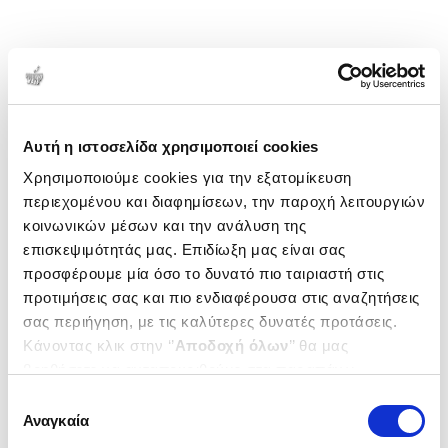
Αυτή η ιστοσελίδα χρησιμοποιεί cookies
Χρησιμοποιούμε cookies για την εξατομίκευση
περιεχομένου και διαφημίσεων, την παροχή λειτουργιών
κοινωνικών μέσων και την ανάλυση της
επισκεψιμότητάς μας. Επιδίωξη μας είναι σας
προσφέρουμε μία όσο το δυνατό πιο ταιριαστή στις
προτιμήσεις σας και πιο ενδιαφέρουσα στις αναζητήσεις
σας περιήγηση, με τις καλύτερες δυνατές προτάσεις.
Κάνοντας κλικ στην ‘’
Αποδοχή όλων
’’ θα μας
βοηθήσετε να ανταποκριθούμε στα παραπάνω.
Μπορείτε επίσης να επεξεργαστείτε ποια cookies σας
Επιλογή
ενδιαφέρουν και να επιλέξετε από τα παρακάτω με την
Αναγκαία
συγκατάθεσης
‘’
Αποδοχή επιλογών
΄΄και να ενημερωθείτε σχετικά με