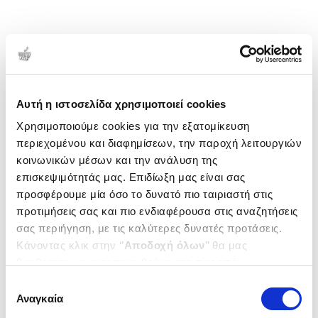
Αυτή η ιστοσελίδα χρησιμοποιεί cookies
Χρησιμοποιούμε cookies για την εξατομίκευση
περιεχομένου και διαφημίσεων, την παροχή λειτουργιών
κοινωνικών μέσων και την ανάλυση της
επισκεψιμότητάς μας. Επιδίωξη μας είναι σας
προσφέρουμε μία όσο το δυνατό πιο ταιριαστή στις
προτιμήσεις σας και πιο ενδιαφέρουσα στις αναζητήσεις
σας περιήγηση, με τις καλύτερες δυνατές προτάσεις.
Κάνοντας κλικ στην ‘’
Αποδοχή όλων
’’ θα μας
βοηθήσετε να ανταποκριθούμε στα παραπάνω.
Μπορείτε επίσης να επεξεργαστείτε ποια cookies σας
Επιλογή
ενδιαφέρουν και να επιλέξετε από τα παρακάτω με την
Αναγκαία
συγκατάθεσης
‘’
Αποδοχή επιλογών
΄΄και να ενημερωθείτε σχετικά με