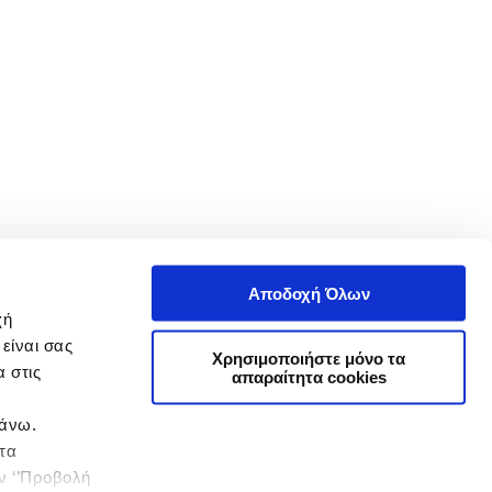
Αποδοχή Όλων
χή
είναι σας
Χρησιμοποιήστε μόνο τα
 στις
απαραίτητα cookies
πάνω.
 τα
ην ‘’Προβολή