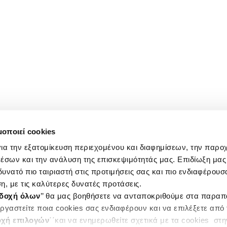
μοποιεί cookies
ια την εξατομίκευση περιεχομένου και διαφημίσεων, την παρο
έσων και την ανάλυση της επισκεψιμότητάς μας. Επιδίωξη μας 
υνατό πιο ταιριαστή στις προτιμήσεις σας και πιο ενδιαφέρουσα
η, με τις καλύτερες δυνατές προτάσεις.
δοχή όλων
’’ θα μας βοηθήσετε να ανταποκριθούμε στα παρα
ργαστείτε ποια cookies σας ενδιαφέρουν και να επιλέξετε από
χή επιλογών
΄΄και να ενημερωθείτε σχετικά με τα cookies στ