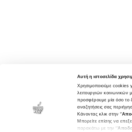
Αυτή η ιστοσελίδα χρησι
Χρησιμοποιούμε cookies γ
λειτουργιών κοινωνικών μ
προσφέρουμε μία όσο το δ
αναζητήσεις σας περιήγησ
Κάνοντας κλικ στην ‘’
Απο
Μπορείτε επίσης να επεξε
παρακάτω με την ‘’
Αποδο